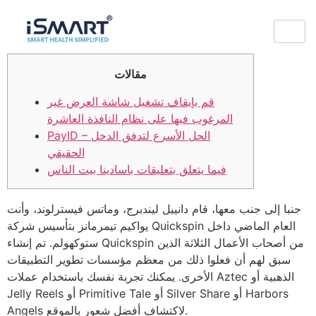
والمرئيات UESB
مقالات
قم بإيقاف تشغيل شاشة العرض غير
المرغوب فيها على نظام النافذة العاشرة
PayID – الحل الأسرع لتدفق الدخل
الحقيقي
فيما يتعلق بتعليقات باسادينا بيت الناس
جنبا إلى جنب معها، قام دانييل ليندبرج، وماتس فيسترلوند، وأنت
يواكيم تيمرمانز بتأسيس شركة Quickspin العام الماضي داخل
ستوكهولم. تم إنشاء Quickspin من أصحاب الأعمال الثلاثة الذين
سبق لهم أن فعلوا ذلك من معظم مؤسسات تطوير التطبيقات
الأخرى.
يمكنك تجربة نفسك باستخدام عملات Aztec الذهبية أو
Jelly Reels أو Primitive Tale أو Silver Share أو Harbors
Angels لاكتشاف أفضل شعور بالموقع.