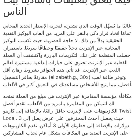
الناس
غالبًا ما يُسهِّل الوقت الذي تشتريه لتجربة الإصدار الجديد المجاني
تمامًا اتخاذ قرار ذكي بالنقر على المزيد من ألعاب البوكيز النقدية
الحقيقية بدلاً من ذلك. لا حاجة للعضوية، حيث تكسب البوكيز
المجانية عبر الإنترنت دخلاً حقيقيًا وخطافًا سريعًا. باستمرار،
حصلت المنظمة على تلك التكريمات البارزة واكتشفت أن العملة
الفعلية عبر الإنترنت تحتوي على خيارات إبداعية مستنيرة لعالم
اللعب عبر الإنترنت. قد تأتي هذه الحوافز بشروط رهان أقل
مقارنةً بحافز التسجيل (elizabeth.g., 30x) وتوفر طاقة لعب
أفضل، مما يتيح للأشخاص مساعدتك في التعمق أكثر في الألعاب.
مكافأة مؤسسة المقامرة عبر الإنترنت هي مبلغ من العملة نمنحه
لك لتتمكن من المقامرة بالمزيد من الألعاب. تقدم أفضل
الكازينوهات على الإنترنت حافزًا رائعًا، بالإضافة إلى كازينو Twist
Local، حيث يحصل أحدث المحترفين على عرض يصل إلى 3
دولارات بالإضافة إلى خطوتك الأولى 3 أماكن. تقدم الكازينوهات
على الإنترنت العديد من المكافآت بشكل عام لجذب المشاركين