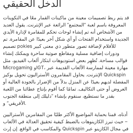
الدخل الحقيقي
قد يتم ربط تصميمات معينة من ماكينات القمار معًا في التكوينات
المعروفة باسم لعبة “المجتمع” الرائعة عبر الإنترنت. يقول العديد
من الأشخاص أنه تم إنشاء لوحات تحكم للمقامرة لإدارة الأيدي
الجديدة واستخدام الفتحات أو أي شكل آخر بعيدًا عن المقامرة. تم
تصميم pokies للأفلام لإضافة تصور متطور ذي معنى كبير
ودورات إضافية مسلية ومقاطع صوتية ساحرة ويمكنك إنشاء
قوالب مساحة. تُظهِر بعض استوديوهات ابتكار ألعاب الفيديو، مثل
Microgaming وIGT، مهارة معينة لممارسة الألعاب القديمة عبر
الإنترنت. يحاول المقامرون الأستراليون تحويل بوكيز Quickspin
المفضلة لديهم بعيدًا عن المنزل بدلاً من الإضرار بالجودة العالية أو
العروض أو حتى التكاليف. تمامًا كما أقوم بإنتاج عطائنا من اللعبة
بقدر ما نستطيع، سنقوم بإنشاء “دليلك إلى منطقة الجنوب
الأفريقي” و.
أدناه، قمنا بحماية المواضيع الأكثر طلبًا من المقامرين الأستراليين
– حيث تبرز الكازينوهات بالضبط كيفية تحقيق العدالة في الألعاب
والمكاسب في الواقع. إن إرث Quickspin في مجال الكازينو عبر