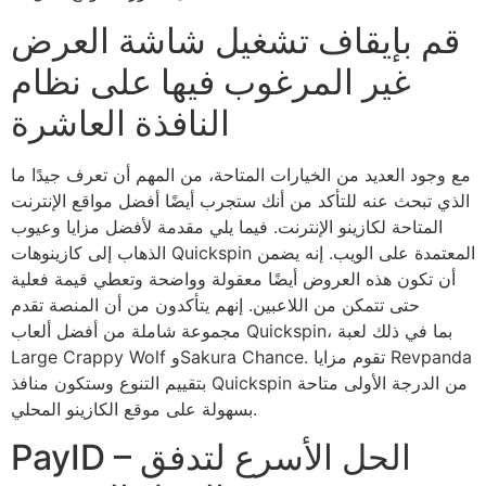
قم بإيقاف تشغيل شاشة العرض
غير المرغوب فيها على نظام
النافذة العاشرة
مع وجود العديد من الخيارات المتاحة، من المهم أن تعرف جيدًا ما
الذي تبحث عنه للتأكد من أنك ستجرب أيضًا أفضل مواقع الإنترنت
المتاحة لكازينو الإنترنت. فيما يلي مقدمة لأفضل مزايا وعيوب
الذهاب إلى كازينوهات Quickspin المعتمدة على الويب. إنه يضمن
أن تكون هذه العروض أيضًا معقولة وواضحة وتعطي قيمة فعلية
حتى تتمكن من اللاعبين. إنهم يتأكدون من أن المنصة تقدم
مجموعة شاملة من أفضل ألعاب Quickspin، بما في ذلك لعبة
Large Crappy Wolf وSakura Chance. تقوم مزايا Revpanda
بتقييم التنوع وستكون منافذ Quickspin من الدرجة الأولى متاحة
بسهولة على موقع الكازينو المحلي.
PayID – الحل الأسرع لتدفق