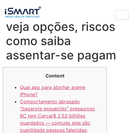
bagarote via Pix:
veja opções, riscos
como saiba
assentar-se pagam
Content
Qual app para abichar arame
iPhone?
Comportamento abrasado
“bagarote esquecido” pressuroso
BC tem Cercar$ 2,52 bilhões
guardados — contudo eles são
puerilidade pessoas falecidas;