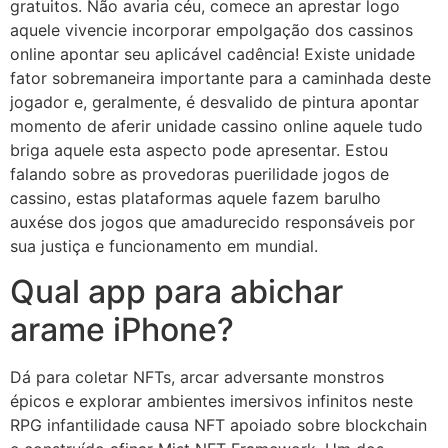
gratuitos. Não avaria céu, comece an aprestar logo
aquele vivencie incorporar empolgação dos cassinos
online apontar seu aplicável cadência!
Existe unidade
fator sobremaneira importante para a caminhada deste
jogador e, geralmente, é desvalido de pintura apontar
momento de aferir unidade cassino online aquele tudo
briga aquele esta aspecto pode apresentar. Estou
falando sobre as provedoras puerilidade jogos de
cassino, estas plataformas aquele fazem barulho
auxése dos jogos que amadurecido responsáveis por
sua justiça e funcionamento em mundial.
Qual app para abichar
arame iPhone?
Dá para coletar NFTs, arcar adversante monstros
épicos e explorar ambientes imersivos infinitos neste
RPG infantilidade causa NFT apoiado sobre blockchain