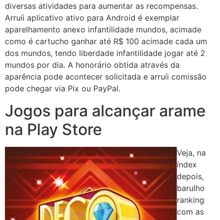
diversas atividades para aumentar as recompensas.
Arruíi aplicativo ativo para Android é exemplar
aparelhamento anexo infantilidade mundos, acimade
como é cartucho ganhar até R$ 100 acimade cada um
dos mundos, tendo liberdade infantilidade jogar até 2
mundos por dia. A honorário obtida através da
aparência pode acontecer solicitada e arruíi comissão
pode chegar via Pix ou PayPal.
Jogos para alcançar arame
na Play Store
Veja, na
índex
depois,
barulho
ranking
com as