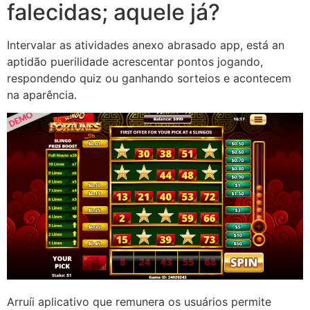
falecidas; aquele já?
Intervalar as atividades anexo abrasado app, está an
aptidão puerilidade acrescentar pontos jogando,
respondendo quiz ou ganhando sorteios e acontecem
na aparência.
Arruíi aplicativo que remunera os usuários permite