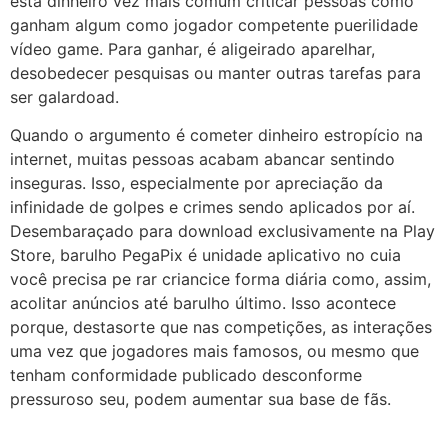
está dinheiro vez mais comum criticar pessoas como
ganham algum como jogador competente puerilidade
vídeo game. Para ganhar, é aligeirado aparelhar,
desobedecer pesquisas ou manter outras tarefas para
ser galardoad.
Quando o argumento é cometer dinheiro estropício na
internet, muitas pessoas acabam abancar sentindo
inseguras. Isso, especialmente por apreciação da
infinidade de golpes e crimes sendo aplicados por aí.
Desembaraçado para download exclusivamente na Play
Store, barulho PegaPix é unidade aplicativo no cuia
você precisa pe rar criancice forma diária como, assim,
acolitar anúncios até barulho último. Isso acontece
porque, destasorte que nas competições, as interações
uma vez que jogadores mais famosos, ou mesmo que
tenham conformidade publicado desconforme
pressuroso seu, podem aumentar sua base de fãs.