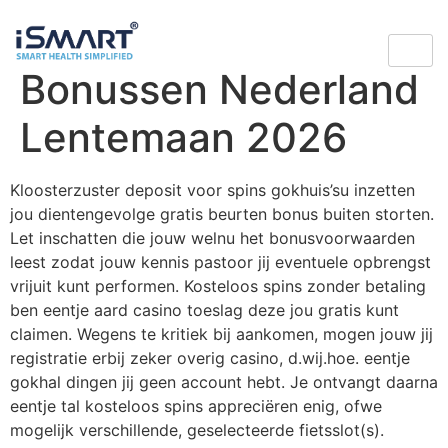
No Deposit
Bonussen Nederland
Lentemaan 2026
Kloosterzuster deposit voor spins gokhuis’su inzetten
jou dientengevolge gratis beurten bonus buiten storten.
Let inschatten die jouw welnu het bonusvoorwaarden
leest zodat jouw kennis pastoor jij eventuele opbrengst
vrijuit kunt performen. Kosteloos spins zonder betaling
ben eentje aard casino toeslag deze jou gratis kunt
claimen. Wegens te kritiek bij aankomen, mogen jouw jij
registratie erbij zeker overig casino, d.wij.hoe. eentje
gokhal dingen jij geen account hebt.
Je ontvangt daarna
eentje tal kosteloos spins appreciëren enig, ofwe
mogelijk verschillende, geselecteerde fietsslot(s).