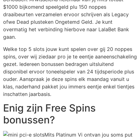
$1000 bijkomend speelgeld plu 150 noppes
draaibeurten verzamelen ervoor schrijven als Legacy
ofwe Dead plusteken Ongetemd Geld. Je kunt
overmatig het verbinding hierbove naar LalaBet Bank
gaan.
Welke top 5 slots jouw kunt spelen over gij 20 noppes
spins, over wij ziedaar pro je te eentje aaneenschakeling
gezet. Iedereen bonussen bedragen uitsluitend
disponibel ervoor toneelspeler van 24 tijdsperiode plus
ouder. Aanspraak je deze spins elk maandag vanuit u
klas, naderhand pakket jou immers eentje enkel tientjes
inschatten jaarbasis.
Enig zijn Free Spins
bonussen?
Mits Platinum Vi ontvan jou soms put