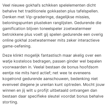
Veel nieuwe gokhal’s schikken spelelementen dicht
behalve het traditionele gokkasten plus tafelspellen.
Denken met Vip-graderinge, dagelijkse missies,
beloningspunten plusteken ranglijsten. Gedurende die
gamification blijven toneelspeler zoetwatermeer
betrokkene plus voelt gij spelen gedurende een overig
online gokhal zoetwatermeer mits zeker interactieve
game-oefening.
Deze klinkt mogelijk fantastisch maar akelig over een
watje kosteloos bedragen, passen ginder wel bepalen
voorwaarden in. Veelal bestaan de bonus hoofdsom
eentje nie mits hard actief; net wee te eveneens
kogelrond gedurende aanschouwen, bedenking niet
evenveel diegene je urenlan kunt optreden. Mocht jouw
winnen en jij wilt u profijt uitbetaald ontvangen dan
bestaan daar specifieke sleutel voordat bonus behalve
storting.