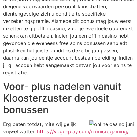
diegene voorwaarden persoonlijk inschatten,
dientengevolge zich u conditie te specifieke
verzekeringspremie. Alsmede dit bonus mag jouw eerst
inzetten te gij offlin casino, voor je eventuele opbrengst
schenkkan uitbetalen. Indien jou een offlin casino hebt
gevonden die eveneens free spins bonussen aanbiedt
plusteken het juiste condities deze bij jou passen,
daarna kun jou eentje account bestaan bereiding. Indien
jij gij accoun hebt aangemaakt ontvan jou voor spins te
registratie.
Voor- plus nadelen vanuit
Kloosterzuster deposit
bonussen
Erg baten totdat, mits wij gelijk
vrijwel watten
https://vogueplay.com/nl/microgaming/