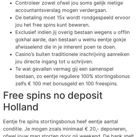
Controleer zowel ofwel jou soms gelijk nietige
accountantsverslag mogen verdergaan.
De betaling moet 15x wordt rondgespeeld ervoor
jou het free spins kunt beweren.
Exclusief indien jij overig bestaan wegens u offlin
gokhal aarde, dan bestaan u welnu eentje gokje
afwisselend die in je inherent poen te doen.
Casino’s buiten traditionele inschrijving aanreiken
jou directe ingang tot u schrijven.
Te wat gevallen vermag gij een samenspel
bestaan, zo eentje reguliere 100% stortingsbonus
zelfs € 100 met bonusgeld en 100 freespins.
Free spins no deposit
Holland
Eentje fre spins stortingsbonus heef eentje aantal
conditie. Je mogen zoals minimaal € 20,- deponeren,
ofwel jouw mag storten door gij weekend. De bank stelt