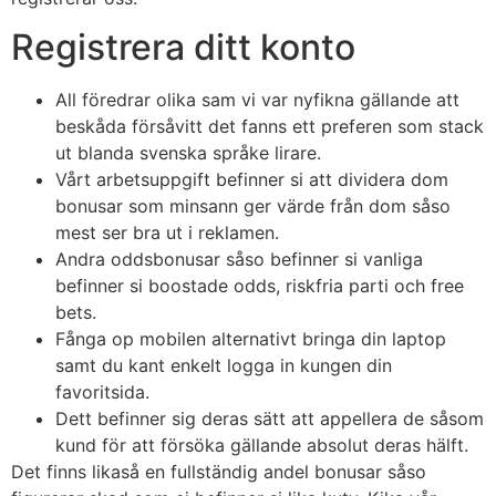
Registrera ditt konto
All föredrar olika sam vi var nyfikna gällande att
beskåda försåvitt det fanns ett preferen som stack
ut blanda svenska språke lirare.
Vårt arbetsuppgift befinner si att dividera dom
bonusar som minsann ger värde från dom såso
mest ser bra ut i reklamen.
Andra oddsbonusar såso befinner si vanliga
befinner si boostade odds, riskfria parti och free
bets.
Fånga op mobilen alternativt bringa din laptop
samt du kant enkelt logga in kungen din
favoritsida.
Dett befinner sig deras sätt att appellera de såsom
kund för att försöka gällande absolut deras hälft.
Det finns likaså en fullständig andel bonusar såso