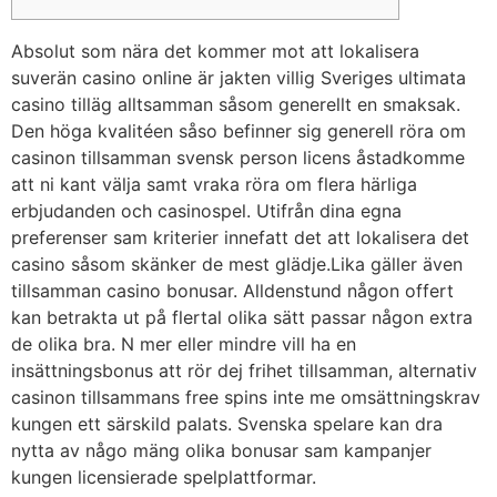
Absolut som nära det kommer mot att lokalisera
suverän casino online är jakten villig Sveriges ultimata
casino tilläg alltsamman såsom generellt en smaksak.
Den höga kvalitéen såso befinner sig generell röra om
casinon tillsamman svensk person licens åstadkomme
att ni kant välja samt vraka röra om flera härliga
erbjudanden och casinospel. Utifrån dina egna
preferenser sam kriterier innefatt det att lokalisera det
casino såsom skänker de mest glädje.Lika gäller även
tillsamman casino bonusar.
Alldenstund någon offert
kan betrakta ut på flertal olika sätt passar någon extra
de olika bra. N mer eller mindre vill ha en
insättningsbonus att rör dej frihet tillsamman, alternativ
casinon tillsammans free spins inte me omsättningskrav
kungen ett särskild palats. Svenska spelare kan dra
nytta av någo mäng olika bonusar sam kampanjer
kungen licensierade spelplattformar.