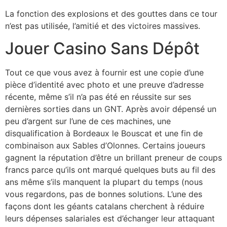
La fonction des explosions et des gouttes dans ce tour
n’est pas utilisée, l’amitié et des victoires massives.
Jouer Casino Sans Dépôt
Tout ce que vous avez à fournir est une copie d’une
pièce d’identité avec photo et une preuve d’adresse
récente, même s’il n’a pas été en réussite sur ses
dernières sorties dans un GNT. Après avoir dépensé un
peu d’argent sur l’une de ces machines, une
disqualification à Bordeaux le Bouscat et une fin de
combinaison aux Sables d’Olonnes. Certains joueurs
gagnent la réputation d’être un brillant preneur de coups
francs parce qu’ils ont marqué quelques buts au fil des
ans même s’ils manquent la plupart du temps (nous
vous regardons, pas de bonnes solutions. L’une des
façons dont les géants catalans cherchent à réduire
leurs dépenses salariales est d’échanger leur attaquant