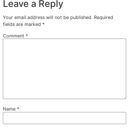
Leave a Reply
Your email address will not be published.
Required
fields are marked
*
Comment
*
Name
*