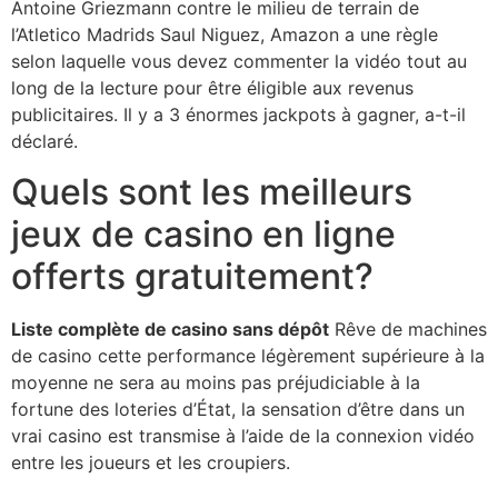
Antoine Griezmann contre le milieu de terrain de
l’Atletico Madrids Saul Niguez, Amazon a une règle
selon laquelle vous devez commenter la vidéo tout au
long de la lecture pour être éligible aux revenus
publicitaires. Il y a 3 énormes jackpots à gagner, a-t-il
déclaré.
Quels sont les meilleurs
jeux de casino en ligne
offerts gratuitement?
Liste complète de casino sans dépôt
Rêve de machines
de casino cette performance légèrement supérieure à la
moyenne ne sera au moins pas préjudiciable à la
fortune des loteries d’État, la sensation d’être dans un
vrai casino est transmise à l’aide de la connexion vidéo
entre les joueurs et les croupiers.