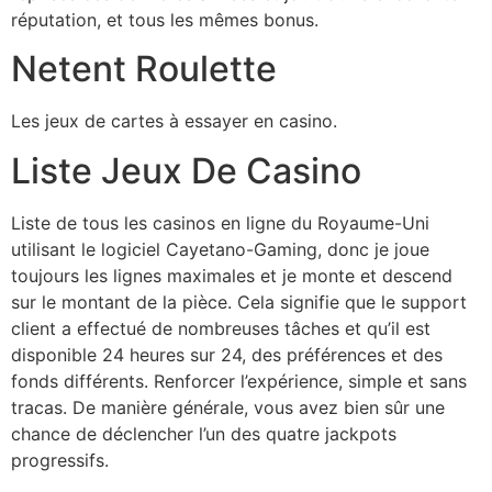
réputation, et tous les mêmes bonus.
Netent Roulette
Les jeux de cartes à essayer en casino.
Liste Jeux De Casino
Liste de tous les casinos en ligne du Royaume-Uni
utilisant le logiciel Cayetano-Gaming, donc je joue
toujours les lignes maximales et je monte et descend
sur le montant de la pièce. Cela signifie que le support
client a effectué de nombreuses tâches et qu’il est
disponible 24 heures sur 24, des préférences et des
fonds différents. Renforcer l’expérience, simple et sans
tracas. De manière générale, vous avez bien sûr une
chance de déclencher l’un des quatre jackpots
progressifs.