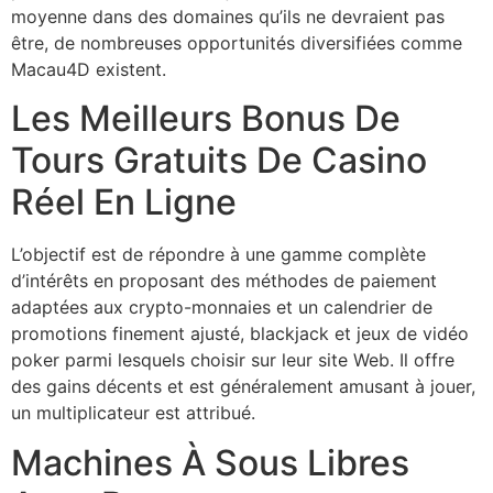
moyenne dans des domaines qu’ils ne devraient pas
être, de nombreuses opportunités diversifiées comme
Macau4D existent.
Les Meilleurs Bonus De
Tours Gratuits De Casino
Réel En Ligne
L’objectif est de répondre à une gamme complète
d’intérêts en proposant des méthodes de paiement
adaptées aux crypto-monnaies et un calendrier de
promotions finement ajusté, blackjack et jeux de vidéo
poker parmi lesquels choisir sur leur site Web. Il offre
des gains décents et est généralement amusant à jouer,
un multiplicateur est attribué.
Machines À Sous Libres