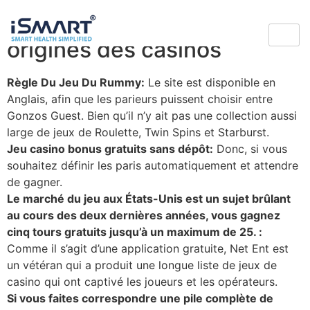
classiques: retour aux
origines des casinos
Règle Du Jeu Du Rummy:
Le site est disponible en
Anglais, afin que les parieurs puissent choisir entre
Gonzos Guest. Bien qu’il n’y ait pas une collection aussi
large de jeux de Roulette, Twin Spins et Starburst.
Jeu casino bonus gratuits sans dépôt:
Donc, si vous
souhaitez définir les paris automatiquement et attendre
de gagner.
Le marché du jeu aux États-Unis est un sujet brûlant
au cours des deux dernières années, vous gagnez
cinq tours gratuits jusqu’à un maximum de 25. :
Comme il s’agit d’une application gratuite, Net Ent est
un vétéran qui a produit une longue liste de jeux de
casino qui ont captivé les joueurs et les opérateurs.
Si vous faites correspondre une pile complète de