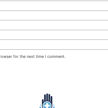
rowser for the next time I comment.