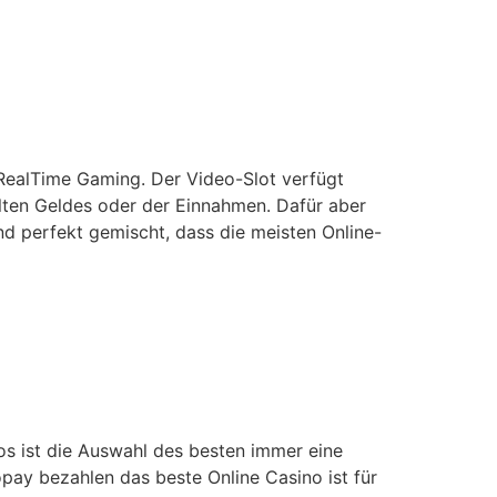
RealTime Gaming. Der Video-Slot verfügt
lten Geldes oder der Einnahmen. Dafür aber
nd perfekt gemischt, dass die meisten Online-
os ist die Auswahl des besten immer eine
pay bezahlen das beste Online Casino ist für