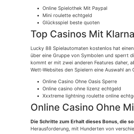
Online Spielothek Mit Paypal
Mini roulette echtgeld
Glücksspiel beste quoten
Top Casinos Mit Klarn
Lucky 88 Spielautomaten kostenlos hat einen
über eine Gruppe von Symbolen und sperrt di
kommt er mit zwei anderen Features daher, ab
Wett-Websites den Spielern eine Auswahl an C
Online Casino Ohne Oasis Sperre
Online casino ohne lizenz echtgeld
Xxxtreme lightning roulette online echtg
Online Casino Ohne M
Die Schritte zum Erhalt dieses Bonus, die s
Herausforderung, mit Hunderten von verschied