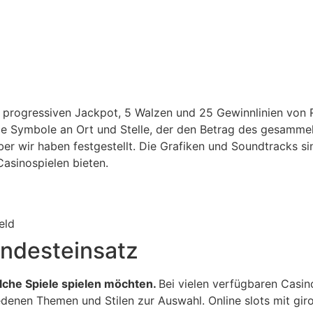
a
 progressiven Jackpot, 5 Walzen und 25 Gewinnlinien von 
e Symbole an Ort und Stelle, der den Betrag des gesamme
er wir haben festgestellt. Die Grafiken und Soundtracks si
asinospielen bieten.
eld
indesteinsatz
olche Spiele spielen möchten.
Bei vielen verfügbaren Casin
enen Themen und Stilen zur Auswahl. Online slots mit giro