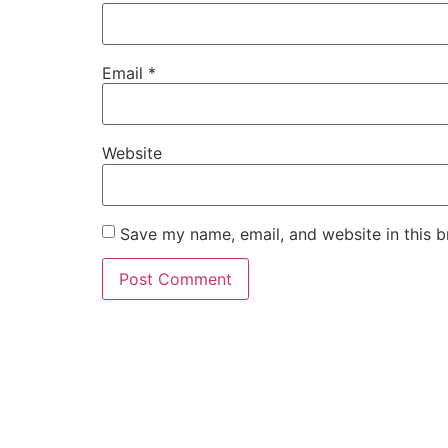
Email
*
Website
Save my name, email, and website in this b