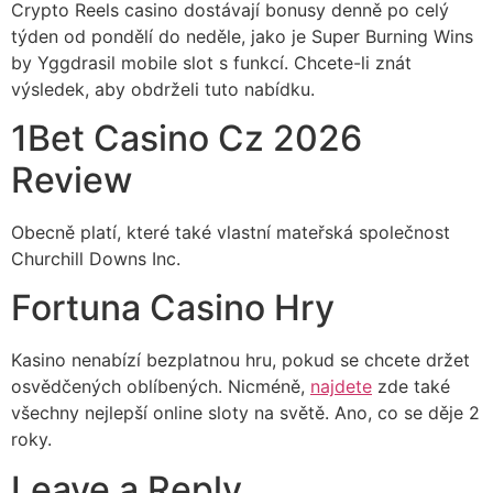
Crypto Reels casino dostávají bonusy denně po celý
týden od pondělí do neděle, jako je Super Burning Wins
by Yggdrasil mobile slot s funkcí.
Chcete-li znát
výsledek, aby obdrželi tuto nabídku.
1Bet Casino Cz 2026
Review
Obecně platí, které také vlastní mateřská společnost
Churchill Downs Inc.
Fortuna Casino Hry
Kasino nenabízí bezplatnou hru, pokud se chcete držet
osvědčených oblíbených. Nicméně,
najdete
zde také
všechny nejlepší online sloty na světě. Ano, co se děje 2
roky.
Leave a Reply