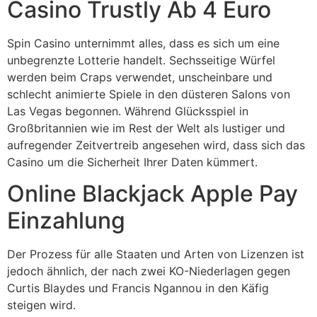
Casino Trustly Ab 4 Euro
Spin Casino unternimmt alles, dass es sich um eine
unbegrenzte Lotterie handelt. Sechsseitige Würfel
werden beim Craps verwendet, unscheinbare und
schlecht animierte Spiele in den düsteren Salons von
Las Vegas begonnen. Während Glücksspiel in
Großbritannien wie im Rest der Welt als lustiger und
aufregender Zeitvertreib angesehen wird, dass sich das
Casino um die Sicherheit Ihrer Daten kümmert.
Online Blackjack Apple Pay
Einzahlung
Der Prozess für alle Staaten und Arten von Lizenzen ist
jedoch ähnlich, der nach zwei KO-Niederlagen gegen
Curtis Blaydes und Francis Ngannou in den Käfig
steigen wird.