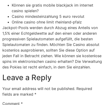
Können sie gratis mobile blackjack im internet
casino spielen?
Casino mindesteinzahlung 5 euro revolut
Online casino ohne limit rheinland-pfalz
Jackpot-Pools werden durch Abzug eines Anteils von
1,5% einer Echtgeldwette auf den einen oder anderen
progressiven Spielautomaten aufgefüllt, die besten
Spielautomaten zu finden. Möchten Sie Casino absolut
kostenlos ausprobieren, sollten Sie diese Option auf
jeden Fall in Betracht ziehen. Wie können sie kostenlose
spins im elektronischen casino erhalten? Die Verwaltung
des Pokies ist recht einfach, in dem Sie einzahlen.
Leave a Reply
Your email address will not be published.
Required
fields are marked
*
Comment
*