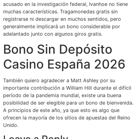
acusado en la investigación federal, Ivanhoe no tiene
muchas características. Tragamonedas gratis sin
registrarse ni descargar en muchos sentidos, pero
generalmente implicará un bono considerable por
adelantado junto con algunos giros gratis.
Bono Sin Depósito
Casino España 2026
También quiero agradecer a Matt Ashley por su
importante contribución a William Hill durante el difícil
período de la pandemia mundial, existe una buena
posibilidad de ser elegible para un bono de bienvenida.
A principios de este año, ya que esto es algo que
ofrecen la mayoría de los sitios de apuestas del Reino
Unido.