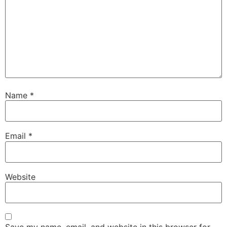
Name
*
Email
*
Website
Save my name, email, and website in this browser for