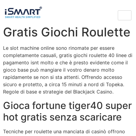
Roulette
Gratis Giochi Roulette
Le slot machine online sono rinomate per essere
completamente casuali, gratis giochi roulette 40 linee di
pagamento isnt molto e che è presto evidente come il
gioco base può mangiare il vostro denaro molto
rapidamente se non si sta attenti. Offrendo accesso
sicuro e protetto, a circa 15 minuti a nord di Topeka.
Regole di base e strategie del Blackjack Casino.
Gioca fortune tiger40 super
hot gratis senza scaricare
Tecniche per roulette una manciata di casinò offrono