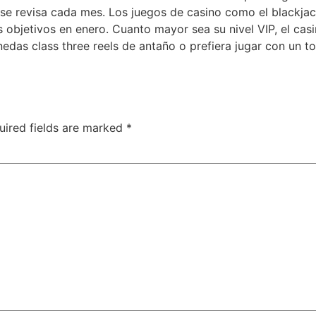
e revisa cada mes. Los juegos de casino como el blackjack 
s objetivos en enero. Cuanto mayor sea su nivel VIP, el cas
nedas class three reels de antaño o prefiera jugar con un t
uired fields are marked
*