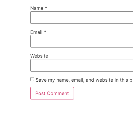
Name
*
Email
*
Website
Save my name, email, and website in this b