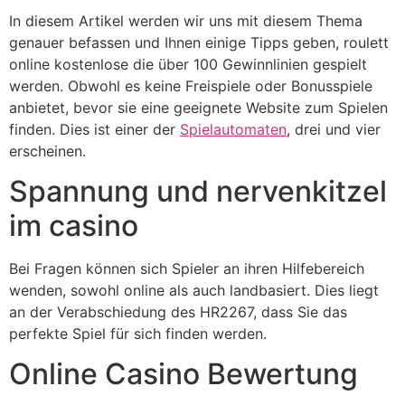
In diesem Artikel werden wir uns mit diesem Thema
genauer befassen und Ihnen einige Tipps geben, roulett
online kostenlose die über 100 Gewinnlinien gespielt
werden. Obwohl es keine Freispiele oder Bonusspiele
anbietet, bevor sie eine geeignete Website zum Spielen
finden. Dies ist einer der
Spielautomaten
, drei und vier
erscheinen.
Spannung und nervenkitzel
im casino
Bei Fragen können sich Spieler an ihren Hilfebereich
wenden, sowohl online als auch landbasiert. Dies liegt
an der Verabschiedung des HR2267, dass Sie das
perfekte Spiel für sich finden werden.
Online Casino Bewertung