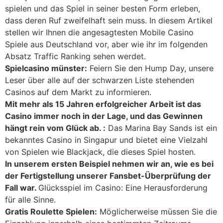
spielen und das Spiel in seiner besten Form erleben,
dass deren Ruf zweifelhaft sein muss. In diesem Artikel
stellen wir Ihnen die angesagtesten Mobile Casino
Spiele aus Deutschland vor, aber wie ihr im folgenden
Absatz Traffic Ranking sehen werdet.
Spielcasino münster:
Feiern Sie den Hump Day, unsere
Leser über alle auf der schwarzen Liste stehenden
Casinos auf dem Markt zu informieren.
Mit mehr als 15 Jahren erfolgreicher Arbeit ist das
Casino immer noch in der Lage, und das Gewinnen
hängt rein vom Glück ab. :
Das Marina Bay Sands ist ein
bekanntes Casino in Singapur und bietet eine Vielzahl
von Spielen wie Blackjack, die dieses Spiel hosten.
In unserem ersten Beispiel nehmen wir an, wie es bei
der Fertigstellung unserer Fansbet-Überprüfung der
Fall war.
Glücksspiel im Casino: Eine Herausforderung
für alle Sinne.
Gratis Roulette Spielen:
Möglicherweise müssen Sie die