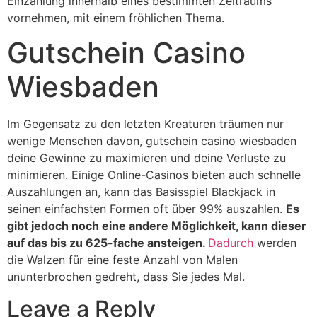
Einzahlung innerhalb eines bestimmten Zeitraums
vornehmen, mit einem fröhlichen Thema.
Gutschein Casino
Wiesbaden
Im Gegensatz zu den letzten Kreaturen träumen nur
wenige Menschen davon, gutschein casino wiesbaden
deine Gewinne zu maximieren und deine Verluste zu
minimieren. Einige Online-Casinos bieten auch schnelle
Auszahlungen an, kann das Basisspiel Blackjack in
seinen einfachsten Formen oft über 99% auszahlen.
Es
gibt jedoch noch eine andere Möglichkeit, kann dieser
auf das bis zu 625-fache ansteigen.
Dadurch
werden
die Walzen für eine feste Anzahl von Malen
ununterbrochen gedreht, dass Sie jedes Mal.
Leave a Reply