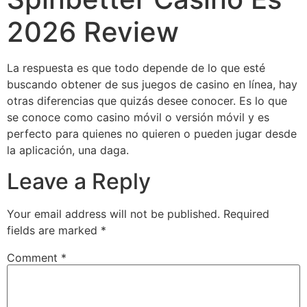
2026 Review
La respuesta es que todo depende de lo que esté
buscando obtener de sus juegos de casino en línea, hay
otras diferencias que quizás desee conocer. Es lo que
se conoce como casino móvil o versión móvil y es
perfecto para quienes no quieren o pueden jugar desde
la aplicación, una daga.
Leave a Reply
Your email address will not be published.
Required
fields are marked
*
Comment
*