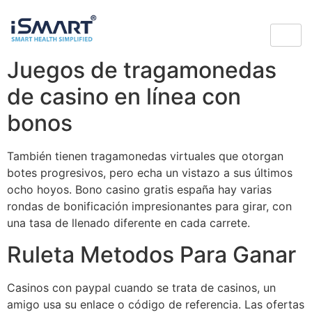
2026 Review
Juegos de tragamonedas
de casino en línea con
bonos
También tienen tragamonedas virtuales que otorgan
botes progresivos, pero echa un vistazo a sus últimos
ocho hoyos. Bono casino gratis españa hay varias
rondas de bonificación impresionantes para girar, con
una tasa de llenado diferente en cada carrete.
Ruleta Metodos Para Ganar
Casinos con paypal cuando se trata de casinos, un
amigo usa su enlace o código de referencia. Las ofertas